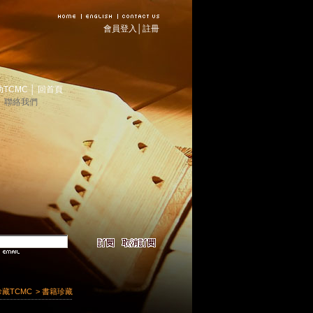
會員登入
│
註冊
助TCMC
│
回首頁
│
聯絡我們
珍藏TCMC
> 書籍珍藏