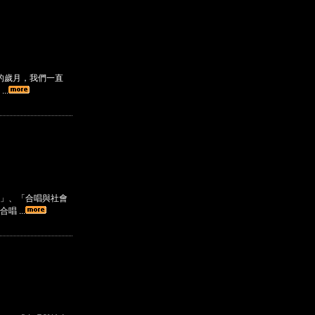
的歲月，我們一直
..
」、「合唱與社會
 ...