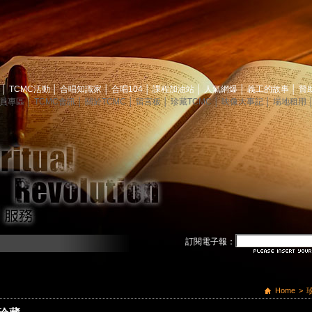
息
│
TCMC活動
│
合唱知識家
│
合唱104
│
課程加油站
│
人氣網爆
│
義工的故事
│
贊
員專區
│
TCMC會訊
│
關於TCMC
│
留言板
│
珍藏TCMC
│
映像大事記
│
場地租用
訂閱電子報：
Home
>