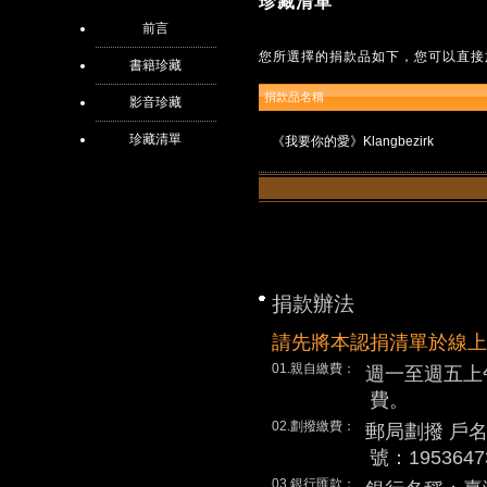
珍藏清單
前言
您所選擇的捐款品如下，您可以直接
書籍珍藏
捐款品名稱
影音珍藏
珍藏清單
《我要你的愛》Klangbezirk
捐款辦法
請先將本認捐清單於線上
01.親自繳費：
週一至週五上
費。
02.劃撥繳費：
郵局劃撥 戶
號：1953647
03.銀行匯款：