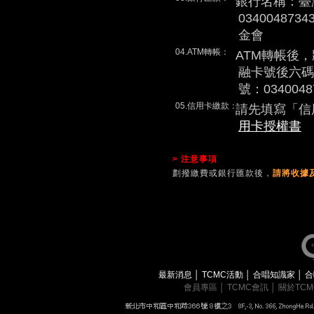
銀行名稱：臺
0340048
金會
04.ATM轉帳：
ATM轉帳後
融卡號後六碼
號：0340048
05.信用卡繳款：
請先填寫「信
用卡授權書
> 注意事項
劃撥繳費或銀行匯款後，
請將收據及
最新消息
│
TCMC活動
│
合唱知識家
│
合
會員專區
│
TCMC會訊
│
關於TC