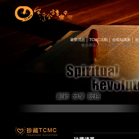
最新消息
│
TCMC活動
│
合唱知識家
│
合
會員專區
│
TCMC會訊
│
關於TC