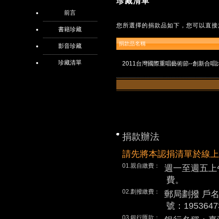
珍藏清單
前言
您所選擇的捐款品如下，您可以直接
書籍珍藏
捐款品名稱
影音珍藏
珍藏清單
2011台灣國際重唱藝術節--創新合
捐款辦法
請先將本認捐清單於線上
01.親自繳費：
週一至週五上
費。
02.劃撥繳費：
郵局劃撥 戶
號：1953647
03.銀行匯款：