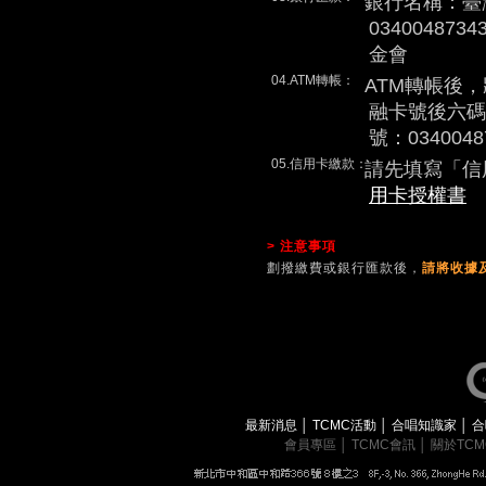
銀行名稱：臺
0340048
金會
04.ATM轉帳：
ATM轉帳後
融卡號後六碼
號：0340048
05.信用卡繳款：
請先填寫「信
用卡授權書
> 注意事項
劃撥繳費或銀行匯款後，
請將收據及
最新消息
│
TCMC活動
│
合唱知識家
│
合
會員專區
│
TCMC會訊
│
關於TC