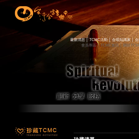
最新消息
│
TCMC活動
│
合唱知識家
│
合
會員專區
│
TCMC會訊
│
關於TC