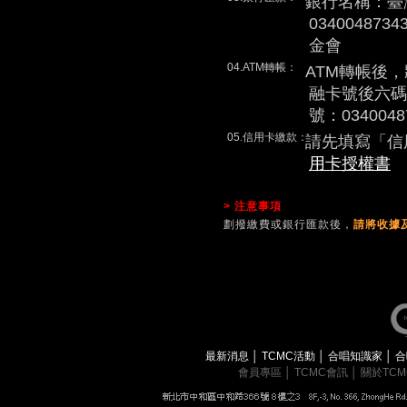
銀行名稱：臺
0340048
金會
04.ATM轉帳：
ATM轉帳後
融卡號後六碼
號：0340048
05.信用卡繳款：
請先填寫「信
用卡授權書
> 注意事項
劃撥繳費或銀行匯款後，
請將收據及
最新消息
│
TCMC活動
│
合唱知識家
│
合
會員專區
│
TCMC會訊
│
關於TC