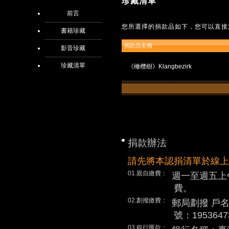
珍藏清單
前言
您所選擇的捐款品如下，您可以直接
書籍珍藏
捐款品名稱
影音珍藏
珍藏清單
《橄欖樹》Klangbezirk
捐款辦法
請先將本認捐清單於線上
01.親自繳費：
週一至週五上
費。
02.劃撥繳費：
郵局劃撥 戶
號：1953647
03.銀行匯款：