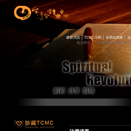
最新消息
│
TCMC活動
│
合唱知識家
│
合
會員專區
│
TCMC會訊
│
關於TC