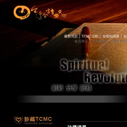
最新消息
│
TCMC活動
│
合唱知識家
│
合
會員專區
│
TCMC會訊
│
關於TC