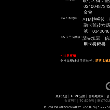
銀行名稱：臺
0340048
金會
04.ATM轉帳：
ATM轉帳後
融卡號後六碼
號：0340048
05.信用卡繳款：
請先填寫「信
用卡授權書
> 注意事項
劃撥繳費或銀行匯款後，
請將收據及
最新消息
│
TCMC活動
│
合唱知識家
│
合
會員專區
│
TCMC會訊
│
關於TC