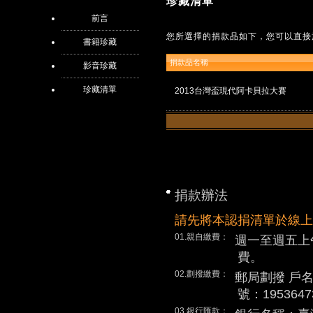
珍藏清單
前言
您所選擇的捐款品如下，您可以直接
書籍珍藏
捐款品名稱
影音珍藏
珍藏清單
2013台灣盃現代阿卡貝拉大賽
捐款辦法
請先將本認捐清單於線上
01.親自繳費：
週一至週五上
費。
02.劃撥繳費：
郵局劃撥 戶
號：1953647
03.銀行匯款：