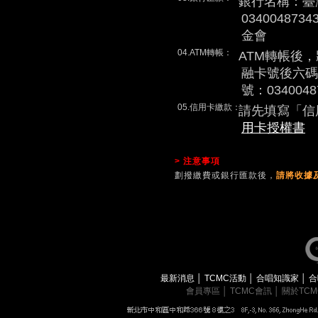
銀行名稱：臺
0340048
金會
04.ATM轉帳：
ATM轉帳後
融卡號後六碼
號：0340048
05.信用卡繳款：
請先填寫「信
用卡授權書
> 注意事項
劃撥繳費或銀行匯款後，
請將收據及
最新消息
│
TCMC活動
│
合唱知識家
│
合
會員專區
│
TCMC會訊
│
關於TC