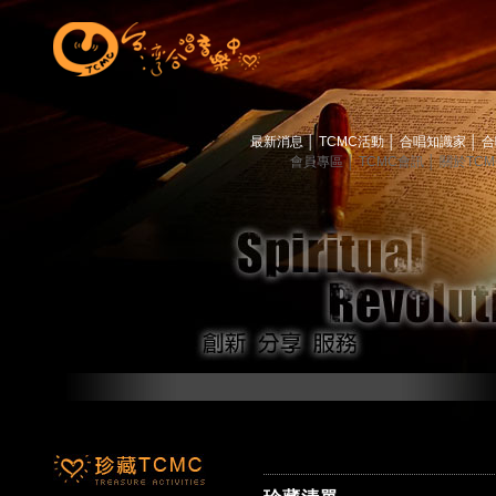
最新消息
│
TCMC活動
│
合唱知識家
│
合
會員專區
│
TCMC會訊
│
關於TC