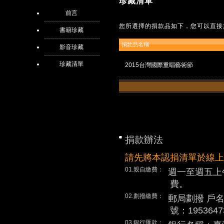
珍藏清單
前言
您所選擇的捐款品如下，您可以直接
書籍珍藏
捐款品名稱
影音珍藏
珍藏清單
2015台灣國際重唱藝術節
捐款辦法
請先將本認捐清單於線上
01.親自繳費：
週一至週五上
費。
02.劃撥繳費：
郵局劃撥 戶
號：1953647
03.銀行匯款：