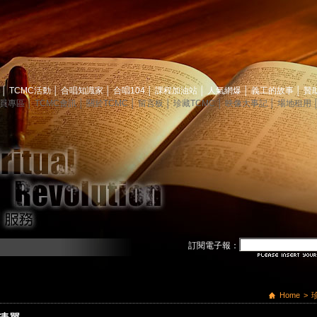
息
│
TCMC活動
│
合唱知識家
│
合唱104
│
課程加油站
│
人氣網爆
│
義工的故事
│
贊
員專區
│
TCMC會訊
│
關於TCMC
│
留言板
│
珍藏TCMC
│
映像大事記
│
場地租用
訂閱電子報：
Home
>