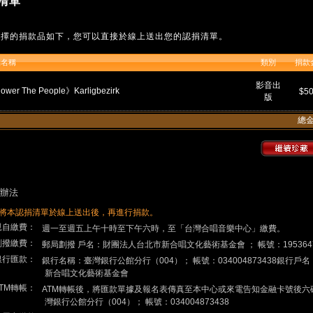
清單
選擇的捐款品如下，您可以直接於線上送出您的認捐清單。
品名稱
類別
捐款
影音出
wer The People》Karligbezirk
$5
版
總
辦法
將本認捐清單於線上送出後，再進行捐款。
.親自繳費：
週一至週五上午十時至下午六時，至「台灣合唱音樂中心」繳費。
.劃撥繳費：
郵局劃撥 戶名：財團法人台北市新合唱文化藝術基金會 ； 帳號：195364
.銀行匯款：
銀行名稱：臺灣銀行公館分行（004）； 帳號：034004873438銀行
新合唱文化藝術基金會
ATM轉帳：
ATM轉帳後，將匯款單據及報名表傳真至本中心或來電告知金融卡號後六
灣銀行公館分行（004）； 帳號：034004873438