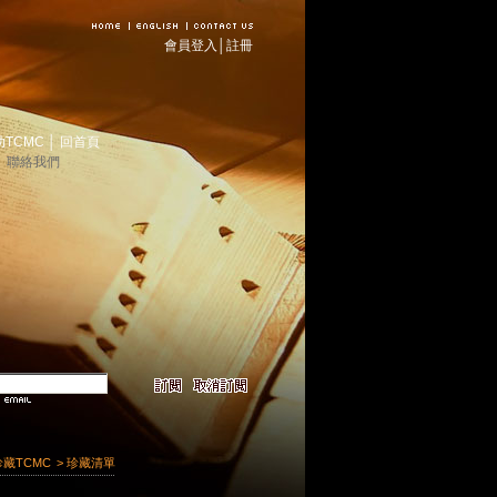
會員登入
│
註冊
助TCMC
│
回首頁
│
聯絡我們
珍藏TCMC
> 珍藏清單