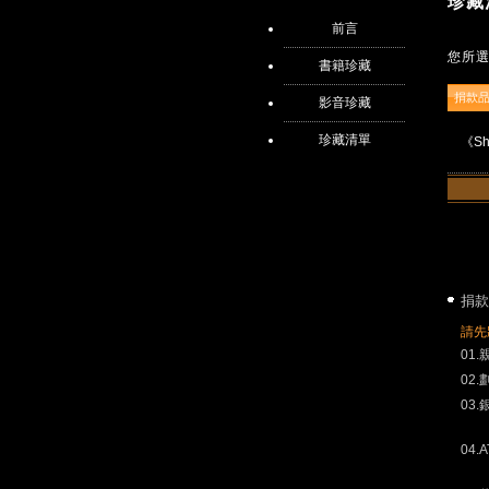
珍藏
前言
您所
書籍珍藏
捐款
影音珍藏
珍藏清單
《Sho
捐款
請先
01
02
03
04.