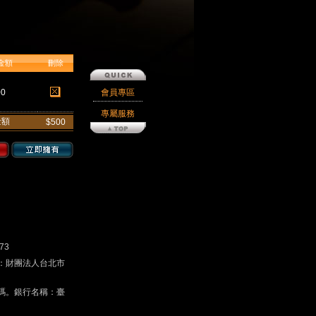
金額
刪除
00
會員專區
專屬服務
金額
$500
73
戶名：財團法人台北市
碼。銀行名稱：臺