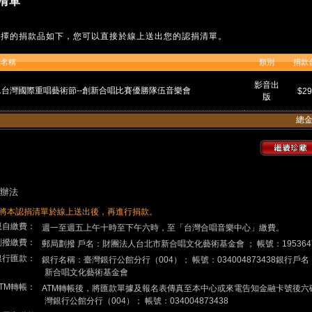
清單
選擇的捐款品如下，您可以直接於線上送出您的認捐清單。
品名稱
類別
捐款
影音出
11台灣國際重唱藝術節--創新合唱比賽優勝隊伍音樂會
$29
版
總
辦法
將本認捐清單於線上送出後，再進行捐款。
.親自繳費：
週一至週五上午十時至下午六時，至「台灣合唱音樂中心」繳費。
.劃撥繳費：
郵局劃撥 戶名：財團法人台北市新合唱文化藝術基金會 ； 帳號：195364
.銀行匯款：
銀行名稱：臺灣銀行公館分行（004）； 帳號：034004873438銀行
新合唱文化藝術基金會
ATM轉帳：
ATM轉帳後，將匯款單據及報名表傳真至本中心或來電告知金融卡號後六
灣銀行公館分行（004）； 帳號：034004873438