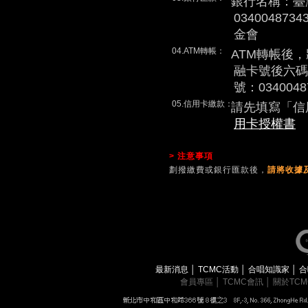
銀行名稱：臺
0340048
金會
04.ATM轉帳：
ATM轉帳後
融卡號後六碼
號：0340048
05.信用卡繳款：
請先填寫「信
用卡授權書
> 注意事項
劃撥繳費或銀行匯款後，
請將收據及
最新消息
│
TCMC活動
│
合唱知識家
│
合
會員專區
│
TCMC會訊
│
關於TC