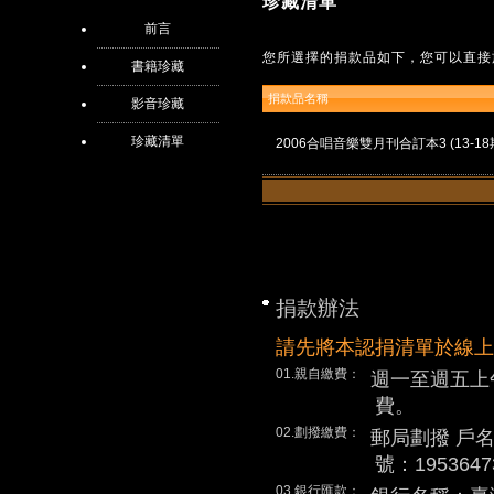
珍藏清單
前言
您所選擇的捐款品如下，您可以直接
書籍珍藏
捐款品名稱
影音珍藏
珍藏清單
2006合唱音樂雙月刊合訂本3 (13-18
捐款辦法
請先將本認捐清單於線上
01.親自繳費：
週一至週五上
費。
02.劃撥繳費：
郵局劃撥 戶
號：1953647
03.銀行匯款：