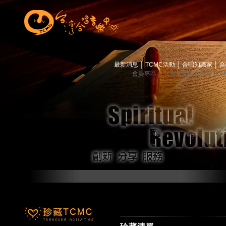
最新消息
│
TCMC活動
│
合唱知識家
│
合
會員專區
│
TCMC會訊
│
關於TC