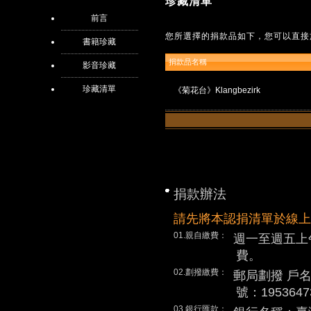
珍藏清單
前言
您所選擇的捐款品如下，您可以直接
書籍珍藏
捐款品名稱
影音珍藏
珍藏清單
《菊花台》Klangbezirk
捐款辦法
請先將本認捐清單於線上
01.親自繳費：
週一至週五上
費。
02.劃撥繳費：
郵局劃撥 戶
號：1953647
03.銀行匯款：