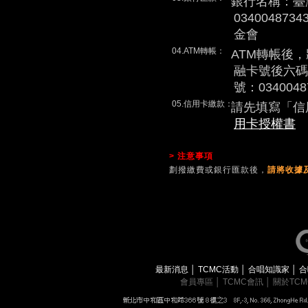
銀行名稱：臺
0340048
金會
04.ATM轉帳：
ATM轉帳後
融卡號後六碼
號：0340048
05.信用卡繳款：
請先填寫「信
用卡授權書
> 注意事項
劃撥繳費或銀行匯款後，
請將收據及
最新消息
│
TCMC活動
│
合唱知識家
│
合
會員專區
│
TCMC會訊
│
關於TC