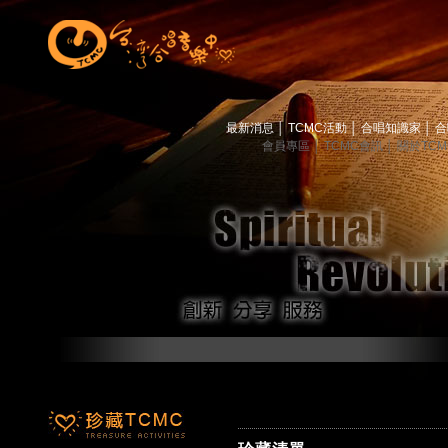
最新消息
│
TCMC活動
│
合唱知識家
│
合
會員專區
│
TCMC會訊
│
關於TC