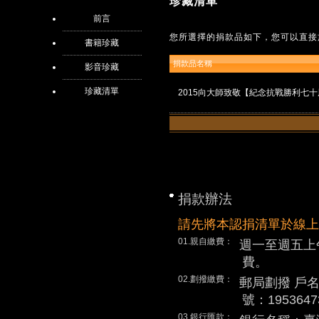
珍藏清單
前言
您所選擇的捐款品如下，您可以直接
書籍珍藏
捐款品名稱
影音珍藏
珍藏清單
2015向大師致敬【紀念抗戰勝利七
捐款辦法
請先將本認捐清單於線上
01.親自繳費：
週一至週五上
費。
02.劃撥繳費：
郵局劃撥 戶
號：1953647
03.銀行匯款：