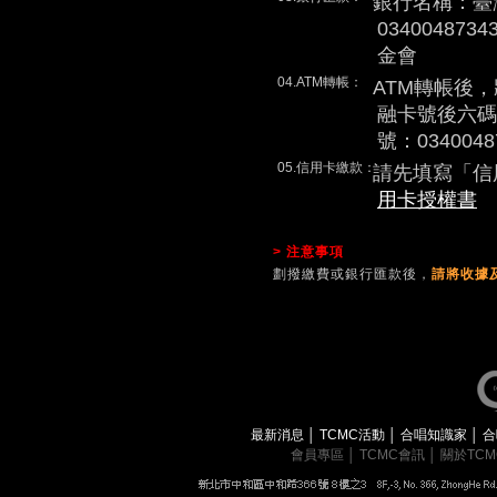
銀行名稱：臺
0340048
金會
04.ATM轉帳：
ATM轉帳後
融卡號後六碼
號：0340048
05.信用卡繳款：
請先填寫「信
用卡授權書
> 注意事項
劃撥繳費或銀行匯款後，
請將收據及
最新消息
│
TCMC活動
│
合唱知識家
│
合
會員專區
│
TCMC會訊
│
關於TC