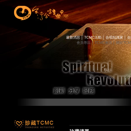
最新消息
│
TCMC活動
│
合唱知識家
│
合
會員專區
│
TCMC會訊
│
關於TC