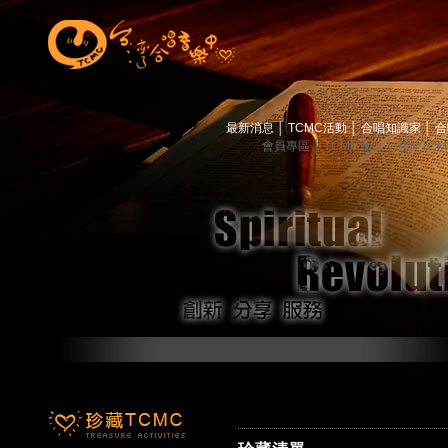
最新消息
│
TCMC活動
│
合唱知識家
│
合
會員專區
│
TCMC會訊
│
關於TC