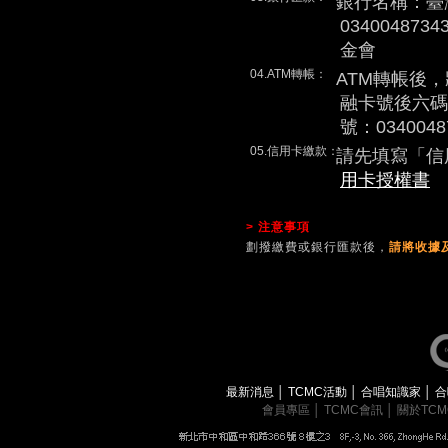
銀行名稱：臺
0340048
金會
04.ATM轉帳：
ATM轉帳後
融卡號後六碼
號：0340048
05.信用卡繳款：
請先填寫「信
用卡授權書
> 注意事項
劃撥繳費或銀行匯款後，
請將收據及
最新消息
│
TCMC活動
│
合唱知識家
│
合
會員專區
│
TCMC會訊
│
關於TC