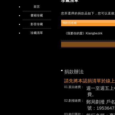
珍藏清單
前言
您所選擇的捐款品如下，您可以直接
書籍珍藏
捐款品名稱
影音珍藏
珍藏清單
《我要你的愛》Klangbezirk
捐款辦法
請先將本認捐清單於線上
01.親自繳費：
週一至週五上
費。
02.劃撥繳費：
郵局劃撥 戶
號：1953647
03.銀行匯款：