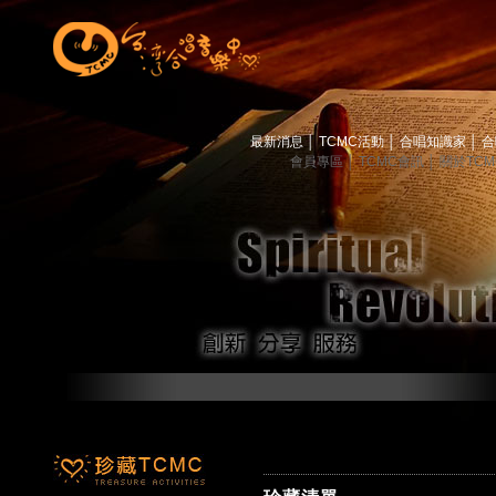
最新消息
│
TCMC活動
│
合唱知識家
│
合
會員專區
│
TCMC會訊
│
關於TC