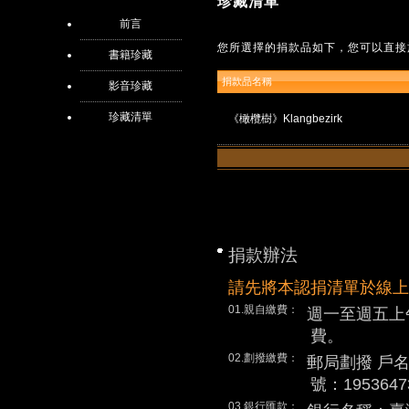
珍藏清單
前言
您所選擇的捐款品如下，您可以直接
書籍珍藏
捐款品名稱
影音珍藏
珍藏清單
《橄欖樹》Klangbezirk
捐款辦法
請先將本認捐清單於線上
01.親自繳費：
週一至週五上
費。
02.劃撥繳費：
郵局劃撥 戶
號：1953647
03.銀行匯款：