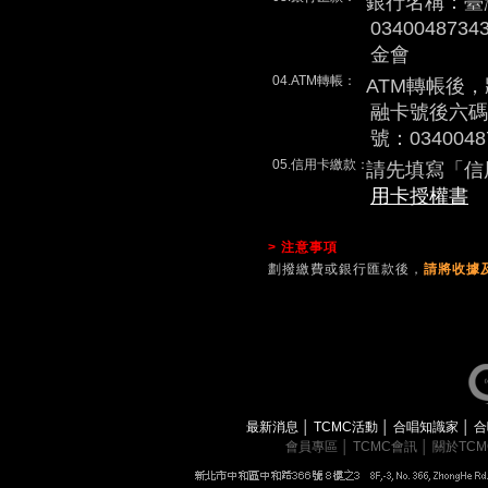
銀行名稱：臺
0340048
金會
04.ATM轉帳：
ATM轉帳後
融卡號後六碼
號：0340048
05.信用卡繳款：
請先填寫「信
用卡授權書
> 注意事項
劃撥繳費或銀行匯款後，
請將收據及
最新消息
│
TCMC活動
│
合唱知識家
│
合
會員專區
│
TCMC會訊
│
關於TC