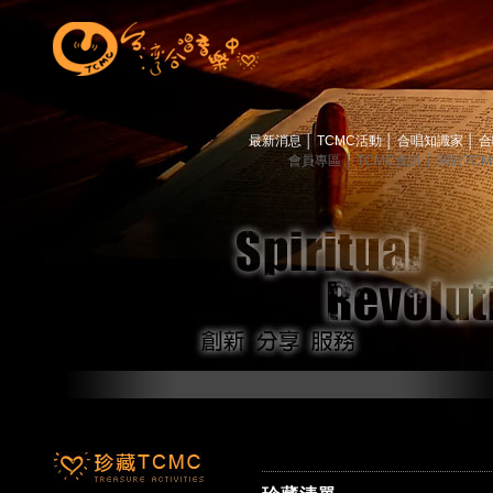
最新消息
│
TCMC活動
│
合唱知識家
│
合
會員專區
│
TCMC會訊
│
關於TC