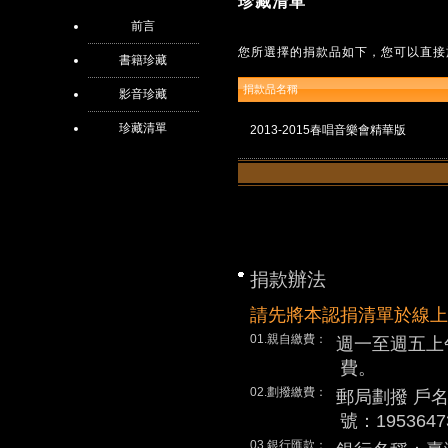
珍藏清單
前言
您所選擇的捐款品如下，您可以直接
書籍珍藏
捐款品名稱
影音珍藏
珍藏清單
2013-2015春唱音樂會精華版
捐款辦法
請先將本認捐清單於線上
01.親自繳費：
週一至週五上
費。
02.劃撥繳費：
郵局劃撥 戶
號：1953647
03.銀行匯款：