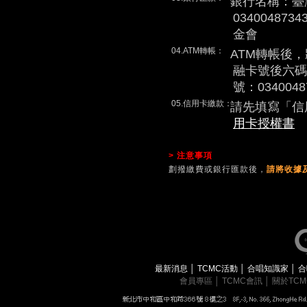
銀行名稱：臺
0340048
金會
04.ATM轉帳：
ATM轉帳後
融卡號後六碼
號：0340048
05.信用卡繳款：
請先填寫「信
用卡授權書
> 注意事項
劃撥繳費或銀行匯款後，
請將收據及
最新消息
│
TCMC活動
│
合唱知識家
│
合
會員專區
│
TCMC會訊
│
關於TC