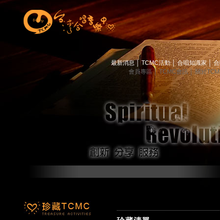
最新消息
│
TCMC活動
│
合唱知識家
│
合
會員專區
│
TCMC會訊
│
關於TC