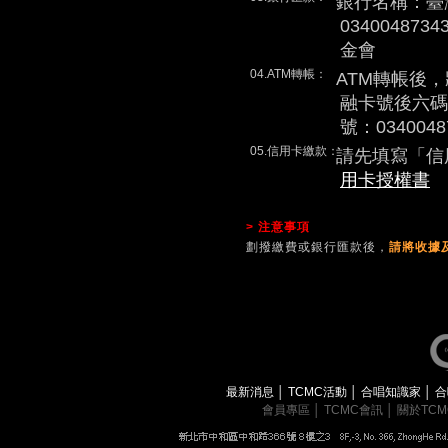
銀行名稱：臺
0340048
金會
04.ATM轉帳：
ATM轉帳後
融卡號後六碼
號：0340048
05.信用卡繳款：
請先填寫「信
用卡授權書
> 注意事項
劃撥繳費或銀行匯款後，
請將收據及
最新消息
│
TCMC活動
│
合唱知識家
│
合
會員專區
│
TCMC會訊
│
關於TC