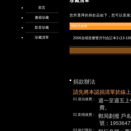
珍藏清單
前言
您所選擇的捐款品如下，您可以直接
書籍珍藏
捐款品名稱
影音珍藏
珍藏清單
2006合唱音樂雙月刊合訂本3 (13-18
捐款辦法
請先將本認捐清單於線上
01.親自繳費：
週一至週五上
費。
02.劃撥繳費：
郵局劃撥 戶
號：1953647
03.銀行匯款：